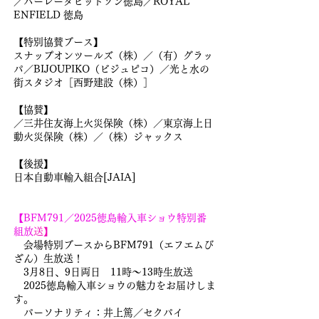
／ハーレーダビッドソン徳島／ROYAL
ENFIELD 徳島
【特別協賛ブース】
スナップオンツールズ（株）／（有）グラッ
パ／BIJOUPIKO（ビジュピコ）／光と水の
街スタジオ［西野建設（株）］
【協賛】
／三井住友海上火災保険（株）／東京海上日
動火災保険（株）／（株）ジャックス
【後援】
日本自動車輸入組合[JAIA]​​
【BFM791／2025徳島輸入車ショウ特別番
組放
送】
会場特別ブースからBFM791（エフエムび
ざん）生放送！
3月8日、9日両日 11時～13時生放送
2025徳島輸入車ショウの魅力をお届けしま
す。
​ パーソナリティ：井上篤／セクパイ