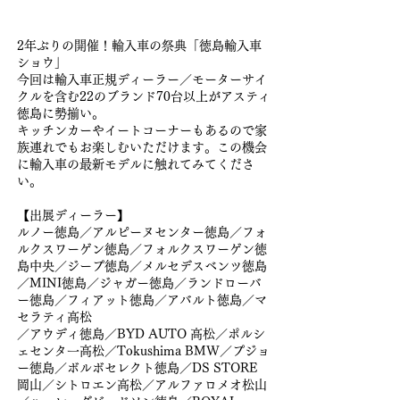
​2年ぶりの開催！輸入車の祭典「徳島輸入車
ショウ」
今回は輸入車正規ディーラー／モーターサイ
クルを含む22のブランド70台以上がアスティ
徳島に​勢揃い。
キッチンカーやイートコーナーもあるので家
族連れでもお楽しむいただけます。この機会
に輸入車の最新モデルに触れてみてくださ
い。
【出展ディーラー】
ルノー徳島／アルピーヌセンター徳島／フォ
ルクスワーゲン徳島／フォルクスワーゲン徳
島中央／ジープ徳島／メルセデスベンツ徳島
／MINI徳島／ジャガー徳島／ランドローバ
ー徳島／フィアット徳島／アバルト徳島／マ
セラティ高松
／アウディ徳島／BYD AUTO 高松／ポルシ
ェセンタ一高松／Tokushima BMW／プジョ
ー徳島／ボルボセレクト徳島／DS STORE
岡山／シトロエン高松／アルファロメオ松山